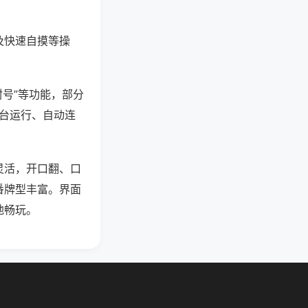
及快速自摸等操
封号”等功能，部分
后台运行、自动连
灵活，开口翻、口
番牌型丰富。界面
地畅玩。