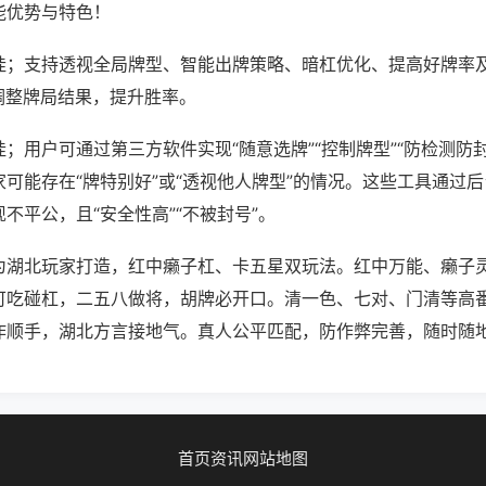
能优势与特色！
挂；支持透视全局牌型、智能出牌策略、暗杠优化、提高好牌率
调整牌局结果，提升胜率。
；用户可通过第三方软件实现“随意选牌”“控制牌型”“防检测防
可能存在“牌特别好”或“透视他人牌型”的情况。这些工具通过
不平公，且“安全性高”“不被封号”。
为湖北玩家打造，红中癞子杠、卡五星双玩法。红中万能、癞子
可吃碰杠，二五八做将，胡牌必开口。清一色、七对、门清等高
作顺手，湖北方言接地气。真人公平匹配，防作弊完善，随时随
首页
资讯
网站地图