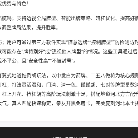
能优势与特色！
猫腻吗；支持透视全局牌型、智能出牌策略、暗杠优化、提高好
法调整牌局结果，提升胜率。
；用户可通过第三方软件实现“随意选牌”“控制牌型”“防检测防
可能存在“牌特别好”或“透视他人牌型”的情况。这些工具通过
不平公，且“安全性高”“不被封号”。
打冀式地道推倒胡玩法，以中发白为箭牌、二五八做将为核心规则
可杠，打法灵活温和，门清、清一色、碰碰胡、七对等牌型番数
，杠上开花、抢杠胡等高阶玩法刺激十足，搭配地道河北方言配
大气，真人匹配快速稳定，亲友开黑免房卡，完美复刻河北本土