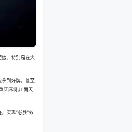
便捷。特别是在大
能拿到好牌，甚至
重庆麻将,川南天
，实现“必胜”效
。