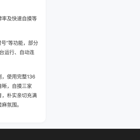
牌率及快速自摸等
封号”等功能，部分
后台运行、自动连
，使用完整136
清晰，自摸三家
音，朴实亲切充满
搓麻氛围。