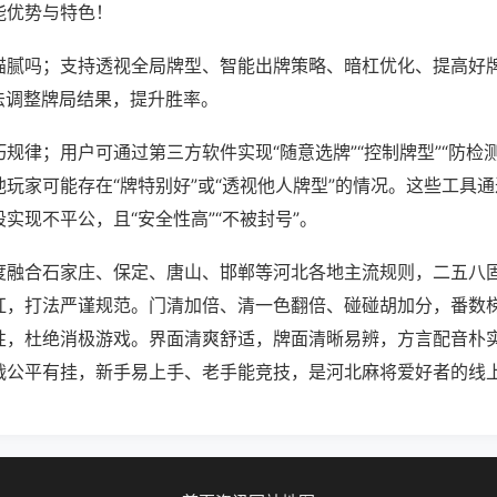
能优势与特色！
猫腻吗；支持透视全局牌型、智能出牌策略、暗杠优化、提高好
法调整牌局结果，提升胜率。
规律；用户可通过第三方软件实现“随意选牌”“控制牌型”“防检
玩家可能存在“牌特别好”或“透视他人牌型”的情况。这些工具
实现不平公，且“安全性高”“不被封号”。
度融合石家庄、保定、唐山、邯郸等河北各地主流规则，二五八
杠，打法严谨规范。门清加倍、清一色翻倍、碰碰胡加分，番数
性，杜绝消极游戏。界面清爽舒适，牌面清晰易辨，方言配音朴
战公平有挂，新手易上手、老手能竞技，是河北麻将爱好者的线