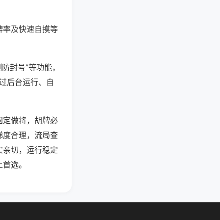
牌率及快速自摸等
测防封号”等功能，
通过后台运行、自
固定做将，胡牌必
梯度合理，流局查
实亲切，运行稳定
上首选。