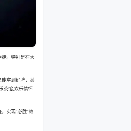
便捷。特别是在大
是能拿到好牌，甚
乐茶馆,欢乐情怀
，实现“必胜”效
。