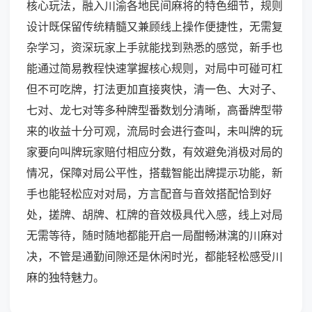
核心玩法，融入川渝各地民间麻将的特色细节，规则
设计既保留传统精髓又兼顾线上操作便捷性，无需复
杂学习，资深玩家上手就能找到熟悉的感觉，新手也
能通过简易教程快速掌握核心规则，对局中可碰可杠
但不可吃牌，打法更加直接爽快，清一色、大对子、
七对、龙七对等多种牌型番数划分清晰，高番牌型带
来的收益十分可观，流局时会进行查叫，未叫牌的玩
家要向叫牌玩家赔付相应分数，有效避免消极对局的
情况，保障对局公平性，搭载智能出牌提示功能，新
手也能轻松应对对局，方言配音与音效搭配恰到好
处，搓牌、胡牌、杠牌的音效极具代入感，线上对局
无需等待，随时随地都能开启一局酣畅淋漓的川麻对
决，不管是通勤间隙还是休闲时光，都能轻松感受川
麻的独特魅力。