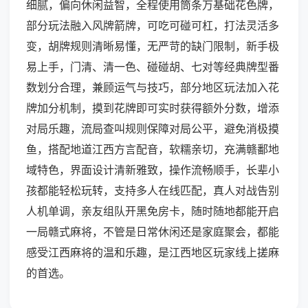
细腻，偏向休闲益智，全程使用筒条万基础花色牌，
部分玩法融入风牌箭牌，可吃可碰可杠，打法灵活多
变，胡牌规则清晰易懂，无严苛的缺门限制，新手极
易上手，门清、清一色、碰碰胡、七对等经典牌型番
数划分合理，兼顾运气与技巧，部分地区玩法加入花
牌加分机制，摸到花牌即可实时获得额外分数，增添
对局乐趣，流局查叫规则保障对局公平，避免消极摸
鱼，搭配地道江西方言配音，软糯亲切，充满赣鄱地
域特色，界面设计清新雅致，操作流畅顺手，长辈小
孩都能轻松玩转，支持多人在线匹配，真人对战告别
人机单调，亲友组队开黑免房卡，随时随地都能开启
一局赣式麻将，不管是日常休闲还是家庭聚会，都能
感受江西麻将的温和乐趣，是江西地区玩家线上搓麻
的首选。