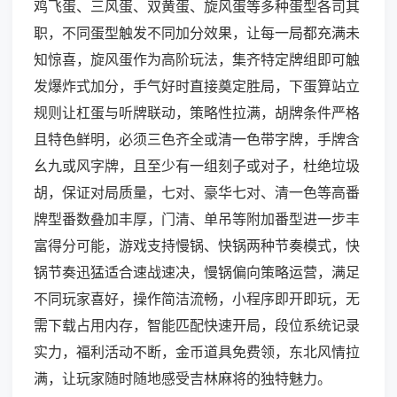
鸡飞蛋、三风蛋、双黄蛋、旋风蛋等多种蛋型各司其
职，不同蛋型触发不同加分效果，让每一局都充满未
知惊喜，旋风蛋作为高阶玩法，集齐特定牌组即可触
发爆炸式加分，手气好时直接奠定胜局，下蛋算站立
规则让杠蛋与听牌联动，策略性拉满，胡牌条件严格
且特色鲜明，必须三色齐全或清一色带字牌，手牌含
幺九或风字牌，且至少有一组刻子或对子，杜绝垃圾
胡，保证对局质量，七对、豪华七对、清一色等高番
牌型番数叠加丰厚，门清、单吊等附加番型进一步丰
富得分可能，游戏支持慢锅、快锅两种节奏模式，快
锅节奏迅猛适合速战速决，慢锅偏向策略运营，满足
不同玩家喜好，操作简洁流畅，小程序即开即玩，无
需下载占用内存，智能匹配快速开局，段位系统记录
实力，福利活动不断，金币道具免费领，东北风情拉
满，让玩家随时随地感受吉林麻将的独特魅力。