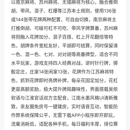
以南京麻将、苏州麻将、无锡麻将为核心，融合推倒
胡、带风、混子、杠爆等江苏本土规则，使用136张
或144张带花牌两种配置，可自由切换，南京麻将主
打推倒胡、可碰可杠不可吃、带风字牌算番，苏州麻
将则融入花牌加分、混子百搭、杠上开花翻倍等特
色，胡牌条件宽松友好，平胡即可结算，同时保留清
一色、混一色、七对、对对胡等高番牌型，适合不同
水平玩家，游戏支持四人经典对战，逆时针行牌，掷
骰定庄，庄家14张闲家13张，花牌作为江苏麻将特
色，抓到花牌即时亮牌补牌，每朵花固定加分，花杠
更是高额奖励，极大提升牌局趣味性，界面搭载吴侬
软语与江淮官话双方言配音，江南水墨风格UI清新雅
致，亲友圈免房号一键建房，实时语音互动，智能防
作弊系统保障公平，无需下载APP小程序即开即玩，
流量消耗低，适配各种手机，每日福利丰厚，排位赛