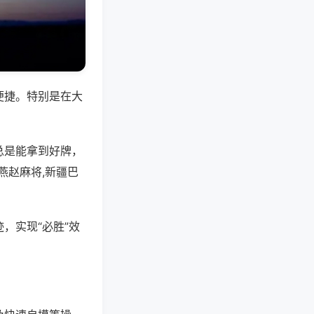
便捷。特别是在大
总是能拿到好牌，
燕赵麻将,新疆巴
，实现“必胜”效
。