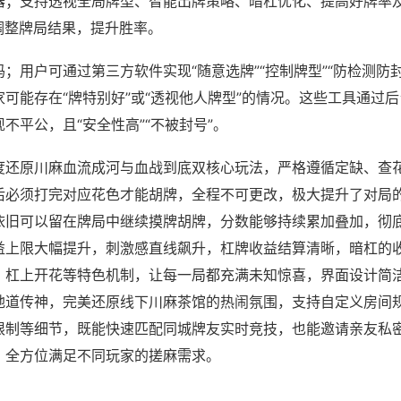
器；支持透视全局牌型、智能出牌策略、暗杠优化、提高好牌率
调整牌局结果，提升胜率。
；用户可通过第三方软件实现“随意选牌”“控制牌型”“防检测防
可能存在“牌特别好”或“透视他人牌型”的情况。这些工具通过
不平公，且“安全性高”“不被封号”。
度还原川麻血流成河与血战到底双核心玩法，严格遵循定缺、查
后必须打完对应花色才能胡牌，全程不可更改，极大提升了对局
依旧可以留在牌局中继续摸牌胡牌，分数能够持续累加叠加，彻
益上限大幅提升，刺激感直线飙升，杠牌收益结算清晰，暗杠的
、杠上开花等特色机制，让每一局都充满未知惊喜，界面设计简
地道传神，完美还原线下川麻茶馆的热闹氛围，支持自定义房间
限制等细节，既能快速匹配同城牌友实时竞技，也能邀请亲友私
，全方位满足不同玩家的搓麻需求。