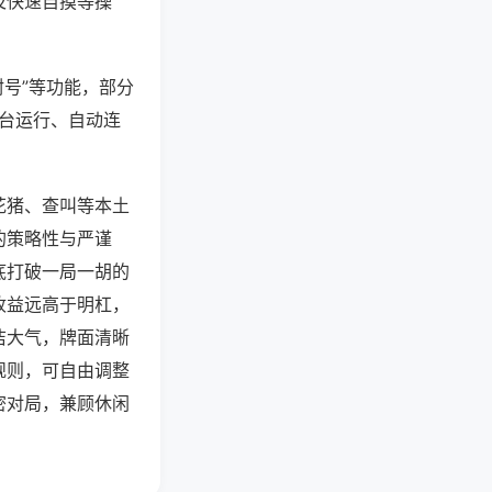
及快速自摸等操
封号”等功能，部分
后台运行、自动连
花猪、查叫等本土
的策略性与严谨
底打破一局一胡的
收益远高于明杠，
洁大气，牌面清晰
规则，可自由调整
密对局，兼顾休闲