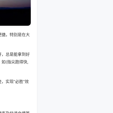
便捷。特别是在大
好，总是能拿到好
如(指尖跑得快,
，实现“必胜”效
。