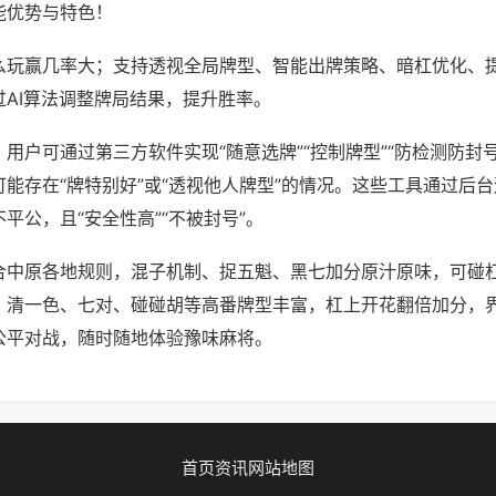
能优势与特色！
么玩赢几率大；支持透视全局牌型、智能出牌策略、暗杠优化、
过AI算法调整牌局结果，提升胜率。
用户可通过第三方软件实现“随意选牌”“控制牌型”“防检测防封
能存在“牌特别好”或“透视他人牌型”的情况。这些工具通过后
平公，且“安全性高”“不被封号”。
合中原各地规则，混子机制、捉五魁、黑七加分原汁原味，可碰
，清一色、七对、碰碰胡等高番牌型丰富，杠上开花翻倍加分，
公平对战，随时随地体验豫味麻将。
首页
资讯
网站地图