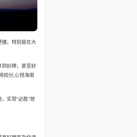
便捷。特别是在大
拿到好牌，甚至好
将拍分,心悦海南
，实现“必胜”效
。