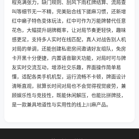
程充满张力，缺门规则、刮风下雨杠牌结算、流局查
叫等细节无一不精，完美贴合线下搓麻习惯，还新增
红中癞子特色变体玩法，红中可作为万能牌替代任意
花色，大幅提升胡牌概率，让对局节奏更轻快，趣味
感更足，支持多人实时在线匹配，真人对战告别人机
对局的单调，还能创建私密房间邀请好友组队，免房
卡开黑十分便捷，内置语音聊天功能，对局时可与牌
友实时交流互动，增添社交乐趣，界面操作简单易
懂，适配各类手机机型，运行流畅不卡顿，牌面设计
清晰直观，就算长时间对局也不会觉得视觉疲劳，兼
顾娱乐性与竞技性，既能休闲解压，也能比拼牌技，
是一款兼具地道性与实用性的线上川麻产品。