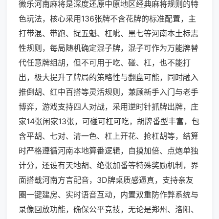
微乐河南麻将是深度还原中原地区经典麻将规则的特
色玩法，核心采用136张牌不含花牌的标准配置，主
打带混、带跑、捉五魁、杠呲、黑七等河南本土标志
性规则，每局随机确定混子牌，混子可作为万能牌替
代任意牌组胡，但不可用于吃、碰、杠，也不能打
出，极大提升了牌局的策略性与翻盘可能，同时融入
推倒胡、红中百搭等灵活规则，兼顾新手入门与老手
博弈，游戏支持四人对战，采用逆时针抓牌出牌，庄
家14张闲家13张，可碰可杠可吃，胡牌番型丰富，包
含平胡、七对、清一色、杠上开花、抢杠胡等，结算
时严格遵循河南本地算番逻辑，自摸加倍、点炮单独
计分，还设有天地胡、绝张加番等特殊奖励机制，界
面搭载河南方言配音，3D牌桌质感逼真，支持亲友
圈一键建房、实时语音互动，内置双重防作弊系统与
录像回放功能，确保公平竞技，无论是郑州、洛阳、