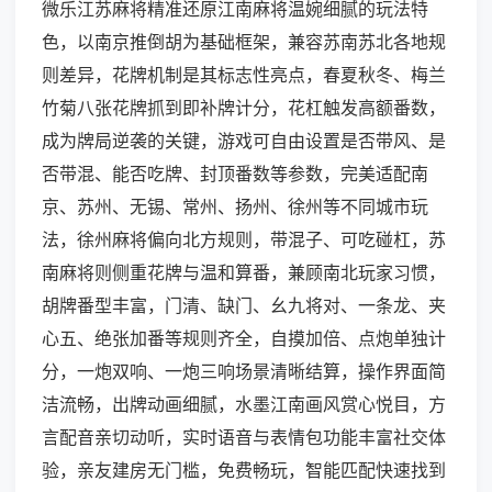
微乐江苏麻将精准还原江南麻将温婉细腻的玩法特
色，以南京推倒胡为基础框架，兼容苏南苏北各地规
则差异，花牌机制是其标志性亮点，春夏秋冬、梅兰
竹菊八张花牌抓到即补牌计分，花杠触发高额番数，
成为牌局逆袭的关键，游戏可自由设置是否带风、是
否带混、能否吃牌、封顶番数等参数，完美适配南
京、苏州、无锡、常州、扬州、徐州等不同城市玩
法，徐州麻将偏向北方规则，带混子、可吃碰杠，苏
南麻将则侧重花牌与温和算番，兼顾南北玩家习惯，
胡牌番型丰富，门清、缺门、幺九将对、一条龙、夹
心五、绝张加番等规则齐全，自摸加倍、点炮单独计
分，一炮双响、一炮三响场景清晰结算，操作界面简
洁流畅，出牌动画细腻，水墨江南画风赏心悦目，方
言配音亲切动听，实时语音与表情包功能丰富社交体
验，亲友建房无门槛，免费畅玩，智能匹配快速找到