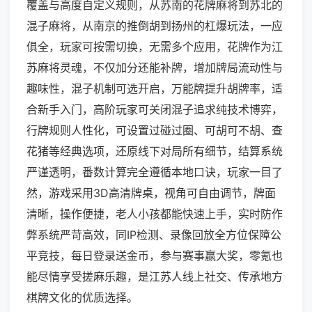
覆盖与高度自定义规则，从苏南的花牌麻将到苏北的
混子麻将，从南京的推倒胡到扬州的杠爆玩法，一应
俱全，玩家可按需切换，无需多个应用，花牌作为江
苏麻将灵魂，不仅加分还能补牌，增加牌局流动性与
趣味性，混子机制可选开启，万能牌提升胡牌率，适
合新手入门，高阶玩家可关闭混子追求纯技术博弈，
行牌规则人性化，可设置过碰过圈、可胡可不胡、查
花猪等经典选项，还原线下对局所有细节，结算系统
严谨透明，番数计算完全遵循本地口诀，玩家一目了
然，游戏采用3D高清牌桌，视角可自由调节，牌面
清晰，操作便捷，老人小孩都能快速上手，实时防作
弊系统严苛高效，同IP检测、录像回放全方位保障公
平竞技，每日登录送金币，参与赛事赢大奖，零氪也
能尽情享受搓麻乐趣，是江苏人线上社交、传承地方
棋牌文化的优质选择。