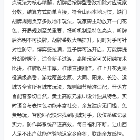
点玩法为核心精髓，胡牌后按牌型番数扣除对应玩家
分数，结算方式简单直接，符合山西本地习惯，缺门
胡牌规则贯穿多数地市玩法，玩家需主动放弃一门花
色，开局规划至关重要，报听机制是特色亮点，听牌
后亮明不可换牌，胡牌番数大幅提升，同时对手可针
对性防守，博弈感拉满，混子牌可选开启，万能牌提
升胡牌概率，适合新手过渡，高阶玩家可关闭纯技术
比拼，杠牌收益丰厚，杠爆直接翻倍，杠上开花更是
役满级高番，游戏覆盖太原、大同、阳泉、长治、运
城等全省所有城市玩法，规则细节精准适配，晋语方
言配音亲切自然，黄土高原元素UI设计独具特色，实
时语音与表情包功能丰富社交，亲友建房无门槛，免
费畅玩，智能匹配快速找到同城对手，段位系统记录
实力，防作弊系统严谨高效，每日福利不断，让山西
人足不出户就能体验地道家乡麻将，联络亲友感情。