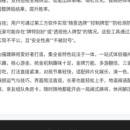
揭秘；支持透视全局牌型、智能出牌策略、暗杠优化、提高好牌
调整牌局结果，提升胜率。
挂；用户可通过第三方软件实现“随意选牌”“控制牌型”“防检测
家可能存在“牌特别好”或“透视他人牌型”的情况。这些工具通
现不平公，且“安全性高”“不被封号”。
为福建麻将爱好者打造，集全省特色玩法于一体，一站式体验福
乐趣，核心游金、抢金机制趣味十足，金牌万能、多游翻倍、三
可吃，打法直接紧凑，对局节奏轻快，适配碎片化娱乐，清一色
兼顾运气与技巧，界面简洁直观，长辈也能轻松上手，地道闽语
效，亲友组队免房卡，随时随地都能开启一局闽式麻将，休闲解