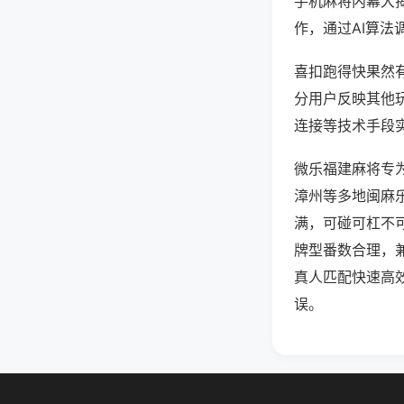
手机麻将内幕大
作，通过AI算法
喜扣跑得快果然有
分用户反映其他玩
连接等技术手段实
微乐福建麻将专
漳州等多地闽麻
满，可碰可杠不
牌型番数合理，
真人匹配快速高
误。