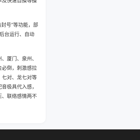
率及快速自摸等操
防封号”等功能，部
过后台运行、自动
州、厦门、泉州、
金必倒，刺激感拉
、七对、龙七对等
配音极具代入感，
压、联络感情两不