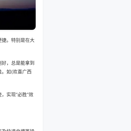
便捷。特别是在大
别好，总是能拿到
。如(欢喜广西
，实现“必胜”效
。