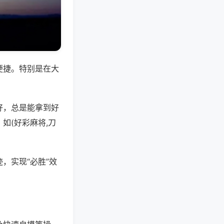
便捷。特别是在大
好，总是能拿到好
如(好彩麻将,刀
，实现“必胜”效
。