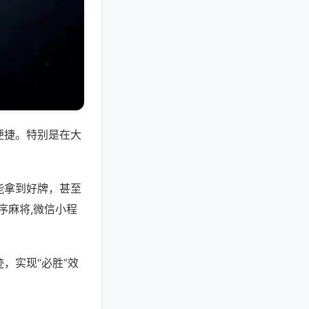
便捷。特别是在大
能拿到好牌，甚至
序麻将,微信小程
，实现“必胜”效
。