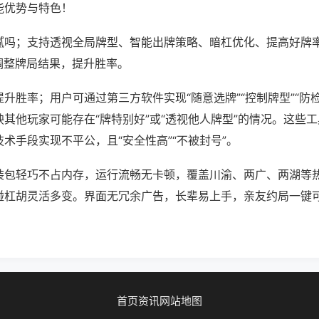
能优势与特色！
腻吗；支持透视全局牌型、智能出牌策略、暗杠优化、提高好牌
调整牌局结果，提升胜率。
升胜率；用户可通过第三方软件实现“随意选牌”“控制牌型”“防
其他玩家可能存在“牌特别好”或“透视他人牌型”的情况。这些
术手段实现不平公，且“安全性高”“不被封号”。
装包轻巧不占内存，运行流畅无卡顿，覆盖川渝、两广、两湖等
碰杠胡灵活多变。界面无冗余广告，长辈易上手，亲友约局一键
首页
资讯
网站地图